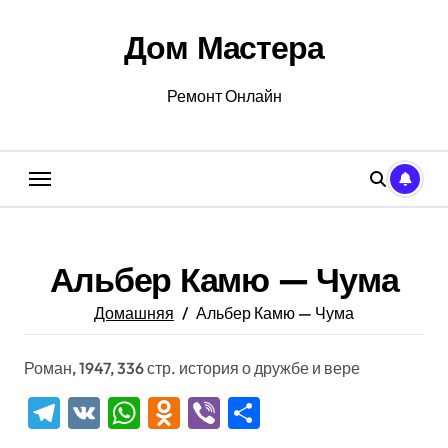
Перейти
к
Дом Мастера
содержанию
Ремонт Онлайн
Альбер Камю — Чума
Домашняя
Альбер Камю — Чума
Роман, 1947, 336 стр. история о дружбе и вере
Telegram
VK
WhatsApp
Odnoklassniki
Viber
Отправить