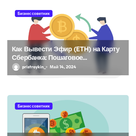
п
Бизнес советник
о
з
а
Как Вывести Эфир (ETH) на Карту
Сбербанка: Пошаговое
п
Руководство
pristroykin_
Май 14, 2024
и
с
я
Бизнес советник
м