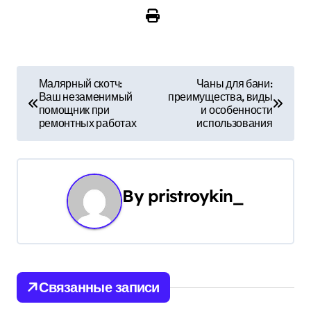
Н
Малярный скотч:
Чаны для бани:
Ваш незаменимый
преимущества, виды
а
помощник при
и особенности
ремонтных работах
использования
в
и
г
By
pristroykin_
а
ц
и
Связанные записи
я