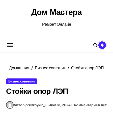
Перейти
к
Дом Мастера
содержанию
Ремонт Онлайн
Домашняя
Бизнес советник
Стойки опор ЛЭП
Бизнес советник
Стойки опор ЛЭП
Автор pristroykin_
Июл 18, 2024
Комментариев нет