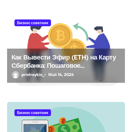
я
м
Бизнес советник
Как Вывести Эфир (ETH) на Карту
Сбербанка: Пошаговое
Руководство
pristroykin_
Май 14, 2024
Бизнес советник