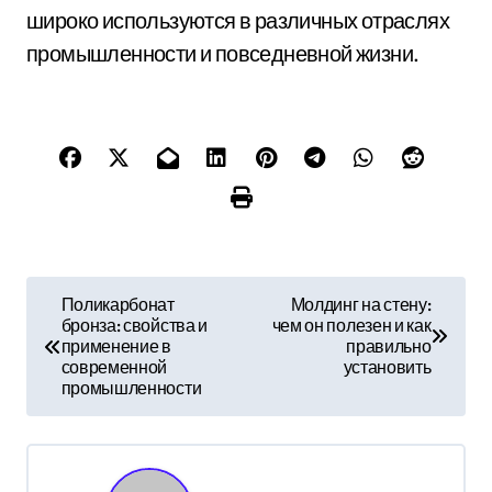
широко используются в различных отраслях
промышленности и повседневной жизни.
Н
Поликарбонат
Молдинг на стену:
бронза: свойства и
чем он полезен и как
а
применение в
правильно
современной
установить
в
промышленности
и
г