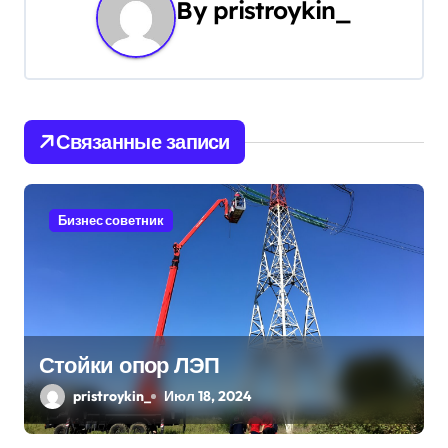
By
pristroykin_
а
ц
и
Связанные записи
я
п
Бизнес советник
о
з
а
п
Стойки опор ЛЭП
и
pristroykin_
Июл 18, 2024
с