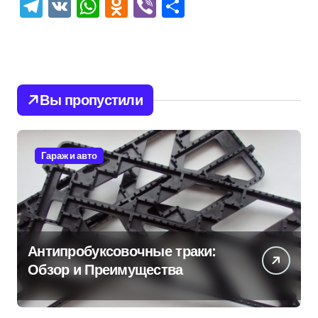
Telegram
VK
WhatsApp
Odnoklassniki
Viber
Отправить
Вы пропустили
Гараж и авто
Антипробуксовочные траки:
Обзор и Преимущества