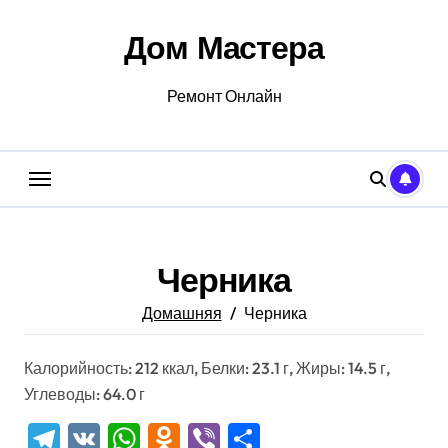
Перейти
к
Дом Мастера
содержанию
Ремонт Онлайн
Черника
Домашняя
Черника
Калорийность: 212 ккал, Белки: 23.1 г, Жиры: 14.5 г,
Углеводы: 64.0 г
Telegram
VK
WhatsApp
Odnoklassniki
Viber
Отправить