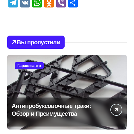
Telegram
VK
WhatsApp
Odnoklassniki
Viber
Отправить
Вы пропустили
Гараж и авто
Антипробуксовочные траки:
Обзор и Преимущества