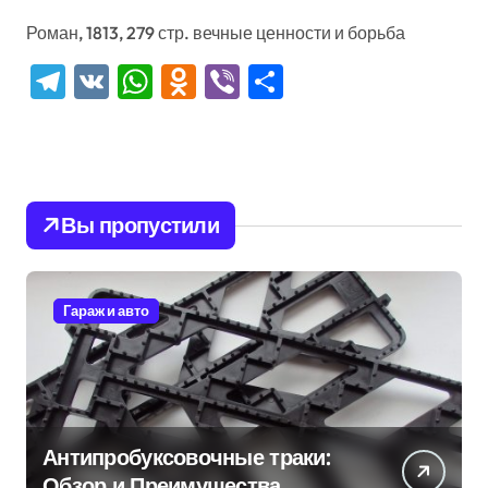
Роман, 1813, 279 стр. вечные ценности и борьба
Telegram
VK
WhatsApp
Odnoklassniki
Viber
Отправить
Вы пропустили
Гараж и авто
Антипробуксовочные траки:
Обзор и Преимущества