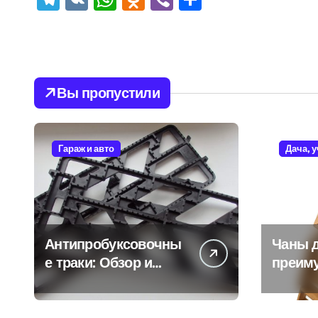
Вы пропустили
Гараж и авто
Дача, 
Антипробуксовочны
Чаны д
е траки: Обзор и
преим
Преимущества
и особ
испол