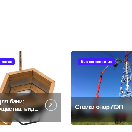
участок
Бизнес советник
ля бани:
Стойки опор ЛЭП
ущества, виды
енности
ьзования