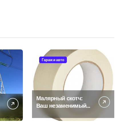
Гараж и авто
Малярный скотч:
Ваш незаменимый
помощник при
ремонтных работах