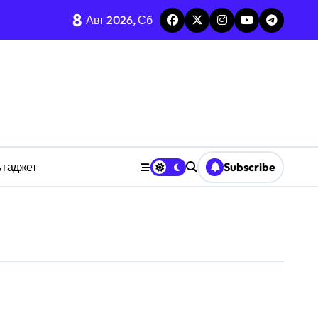
8
каркаса
Авг 2026, Сб
м в открытых системах
среде
ространстве
 гаджет
Subscribe
обки
тких дедлайнов