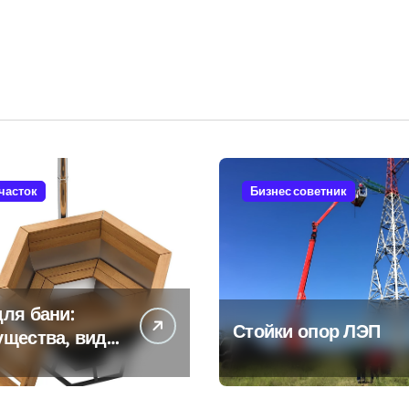
участок
Бизнес советник
ля бани:
Стойки опор ЛЭП
ущества, виды
енности
ьзования