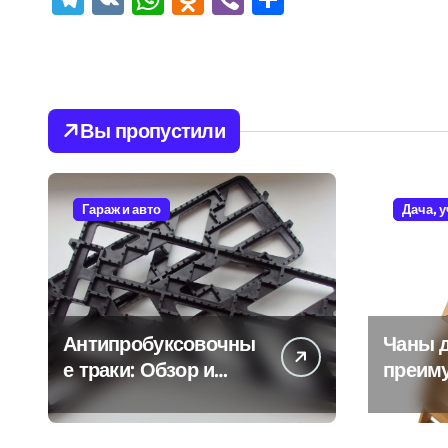
Вы пропустили
Гараж и авто
Дача, 
Антипробуксовочны
Чаны д
е траки: Обзор и
преим
Преимущества
и особ
испол