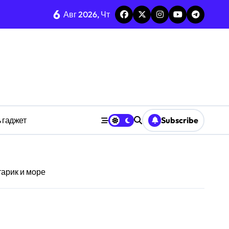
6
каркаса
Авг 2026, Чт
м в открытых системах
среде
ространстве
 гаджет
Subscribe
обки
арик и море
тких дедлайнов