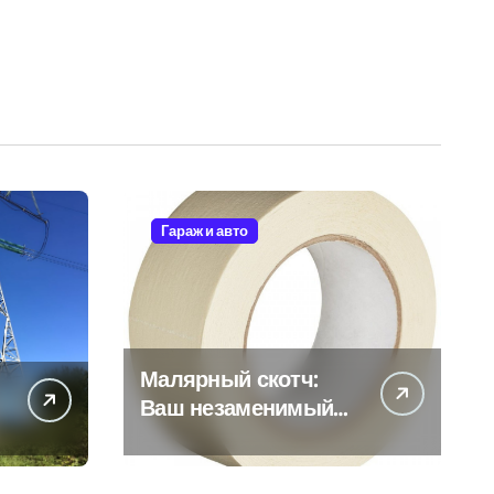
Гараж и авто
Малярный скотч:
Ваш незаменимый
помощник при
ремонтных работах