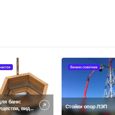
участок
Бизнес советник
ля бани:
Стойки опор ЛЭП
ущества, виды
енности