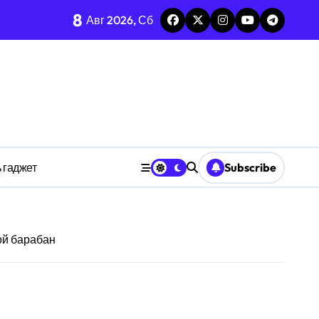
8
каркаса
Авг 2026, Сб
м в открытых системах
среде
ространстве
 гаджет
Subscribe
обки
ой барабан
тких дедлайнов