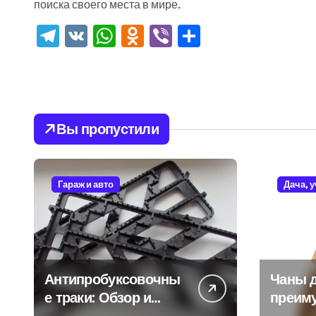
поиска своего места в мире.
Telegram
VK
WhatsApp
Odnoklassniki
Viber
Отправить
Вы пропустили
Гараж и авто
Дача, 
Антипробуксовочны
Чаны д
е траки: Обзор и
преим
Преимущества
и особ