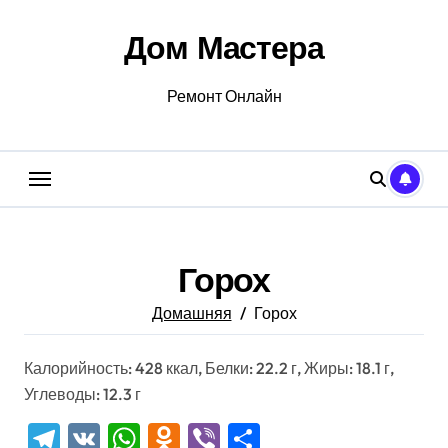
Перейти
к
Дом Мастера
содержанию
Ремонт Онлайн
Горох
Домашняя
Горох
Калорийность: 428 ккал, Белки: 22.2 г, Жиры: 18.1 г,
Углеводы: 12.3 г
Telegram
VK
WhatsApp
Odnoklassniki
Viber
Отправить