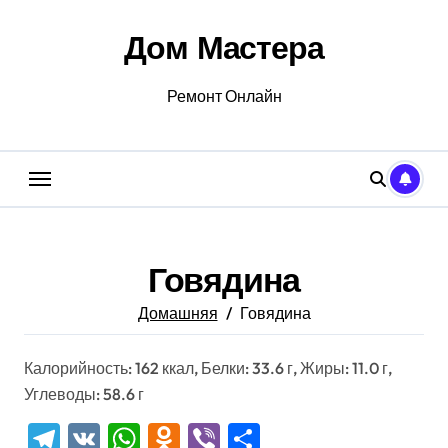
Перейти
к
Дом Мастера
содержанию
Ремонт Онлайн
Говядина
Домашняя
Говядина
Калорийность: 162 ккал, Белки: 33.6 г, Жиры: 11.0 г,
Углеводы: 58.6 г
Telegram
VK
WhatsApp
Odnoklassniki
Viber
Отправить