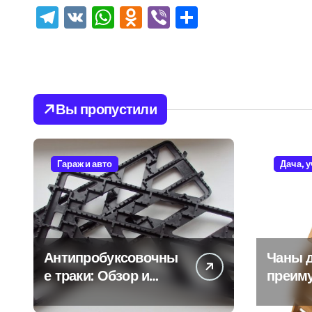
Telegram
VK
WhatsApp
Odnoklassniki
Viber
Отправить
Вы пропустили
Гараж и авто
Дача, 
Антипробуксовочны
Чаны д
е траки: Обзор и
преим
Преимущества
и особ
испол