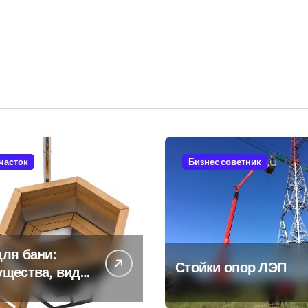
участок
Бизнес советник
ля бани:
Стойки опор ЛЭП
ущества, виды
енности
ьзования