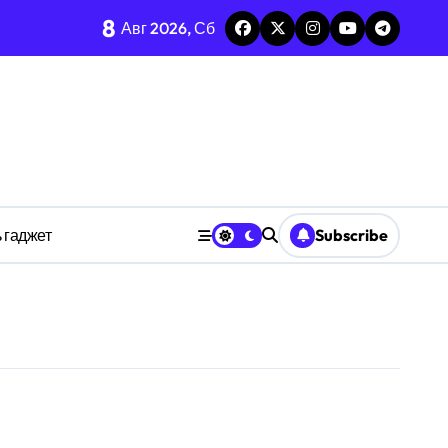
8
каркаса
Авг 2026, Сб
м в открытых системах
среде
ространстве
 гаджет
Subscribe
обки
тких дедлайнов