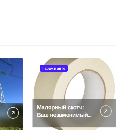
Гараж и авто
Малярный скотч:
Ваш незаменимый
помощник при
ремонтных работах