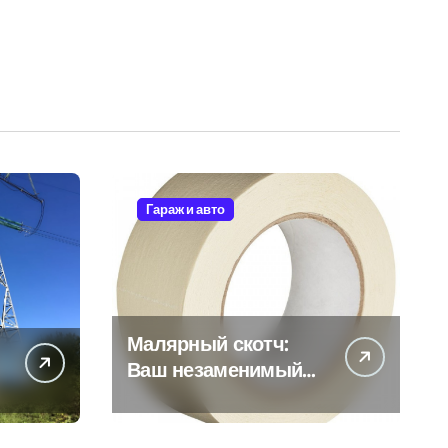
Гараж и авто
Малярный скотч:
Ваш незаменимый
помощник при
ремонтных работах