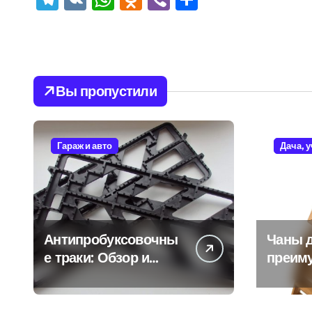
Вы пропустили
Гараж и авто
Дача, 
Антипробуксовочны
Чаны д
е траки: Обзор и
преим
Преимущества
и особ
испол