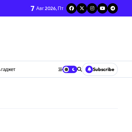
7
каркаса
Авг 2026, Пт
м в открытых системах
среде
ространстве
 гаджет
Subscribe
обки
тких дедлайнов