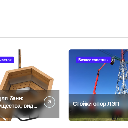
участок
Бизнес советник
ля бани:
Стойки опор ЛЭП
ущества, виды
енности
ьзования