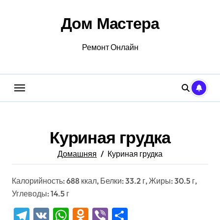
Перейти
к
Дом Мастера
содержанию
Ремонт Онлайн
Куриная грудка
Домашняя
Куриная грудка
Калорийность: 688 ккал, Белки: 33.2 г, Жиры: 30.5 г,
Углеводы: 14.5 г
Telegram
VK
WhatsApp
Odnoklassniki
Viber
Отправить