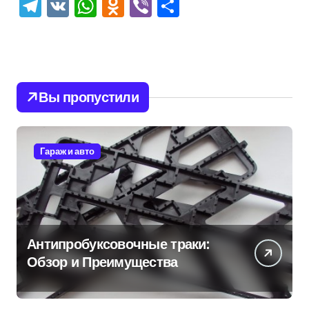
Telegram
VK
WhatsApp
Odnoklassniki
Viber
Отправить
Вы пропустили
Гараж и авто
Антипробуксовочные траки:
Обзор и Преимущества