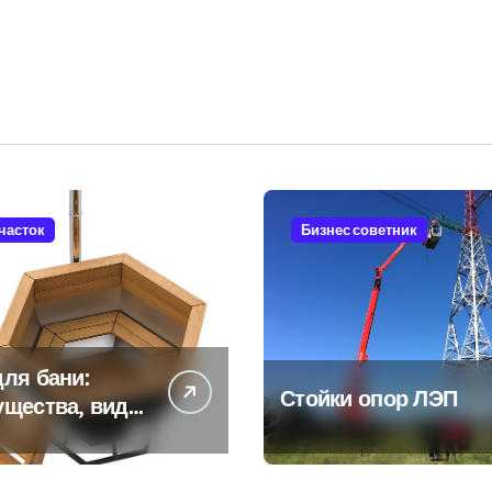
участок
Бизнес советник
ля бани:
Стойки опор ЛЭП
ущества, виды
енности
ьзования