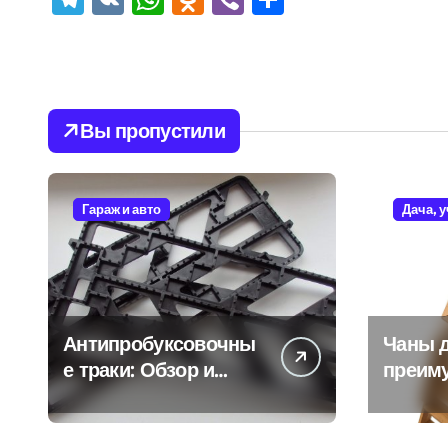
Вы пропустили
Гараж и авто
Дача, 
Антипробуксовочны
Чаны д
е траки: Обзор и
преим
Преимущества
и особ
испол