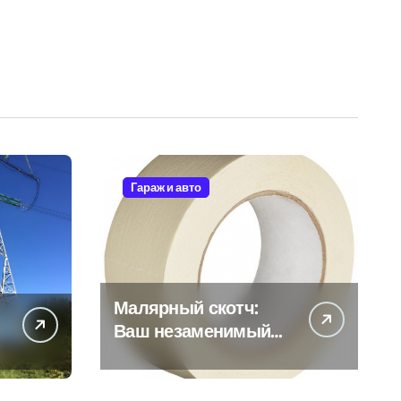
Гараж и авто
Малярный скотч:
Ваш незаменимый
помощник при
ремонтных работах