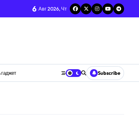
6
каркаса
Авг 2026, Чт
м в открытых системах
среде
ространстве
 гаджет
Subscribe
обки
тких дедлайнов