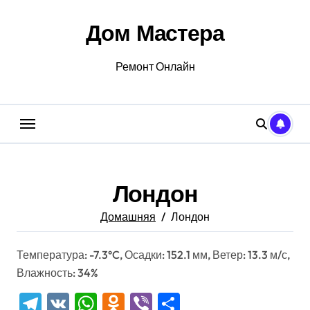
Перейти
к
Дом Мастера
содержанию
Ремонт Онлайн
Лондон
Домашняя
Лондон
Температура: -7.3°C, Осадки: 152.1 мм, Ветер: 13.3 м/с,
Влажность: 34%
Telegram
VK
WhatsApp
Odnoklassniki
Viber
Отправить