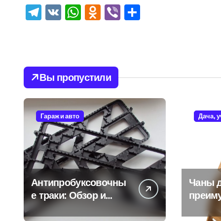
Telegram
VK
WhatsApp
Odnoklassniki
Viber
Отправить
Вы пропустили
Гараж и авто
Дача, 
Антипробуксовочны
Чаны д
е траки: Обзор и
преим
Преимущества
и особ
испол