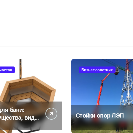
участок
Бизнес советник
ля бани:
Стойки опор ЛЭП
ущества, виды
енности
ьзования