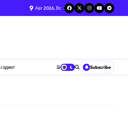
9
каркаса
Авг 2026, Вс
м в открытых системах
среде
ространстве
 гаджет
Subscribe
обки
тких дедлайнов