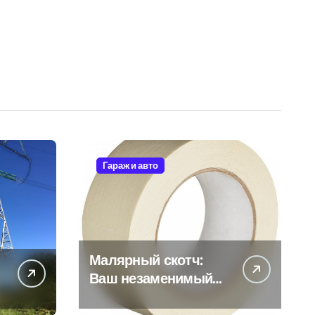
Гараж и авто
Малярный скотч:
Ваш незаменимый
помощник при
ремонтных работах