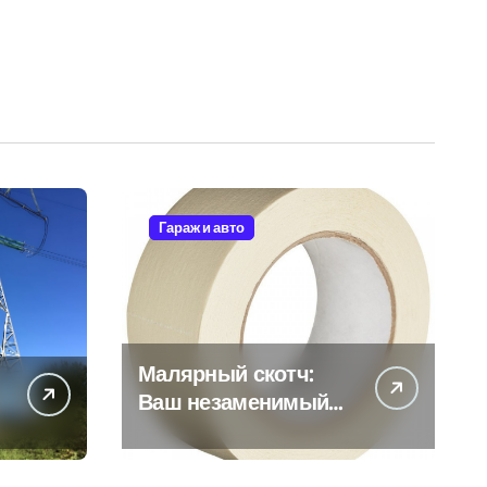
Гараж и авто
Малярный скотч:
Ваш незаменимый
помощник при
ремонтных работах