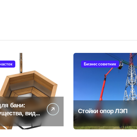
участок
Бизнес советник
ля бани:
Стойки опор ЛЭП
ущества, виды
енности
ьзования