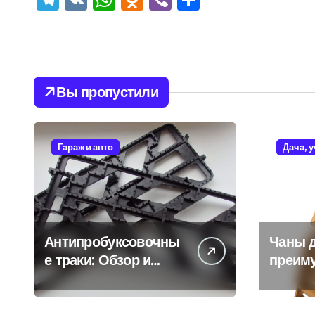
Вы пропустили
Гараж и авто
Дача, 
Антипробуксовочны
Чаны д
е траки: Обзор и
преим
Преимущества
и особ
испол