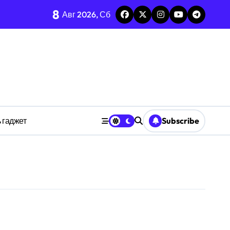
8
каркаса
Авг 2026, Сб
м в открытых системах
среде
ространстве
 гаджет
Subscribe
обки
тких дедлайнов