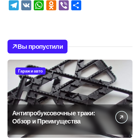
Telegram
VK
WhatsApp
Odnoklassniki
Viber
Отправить
Вы пропустили
Гараж и авто
Антипробуксовочные траки:
Обзор и Преимущества