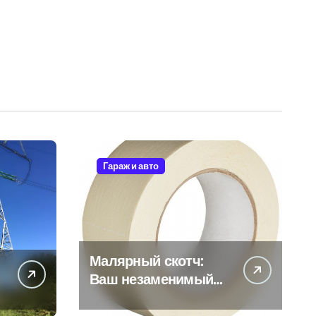
Гараж и авто
Малярный скотч:
Ваш незаменимый
помощник при
ремонтных работах