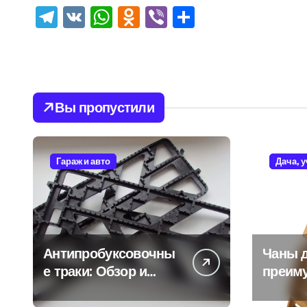
Telegram
VK
WhatsApp
Odnoklassniki
Viber
Отправить
Вы пропустили
Гараж и авто
Дача, 
Антипробуксовочны
Чаны д
е траки: Обзор и
преим
Преимущества
и особ
испол