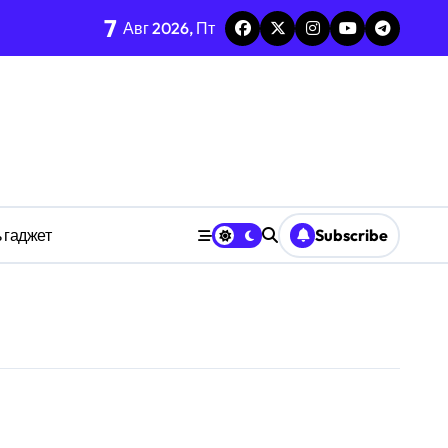
7
каркаса
Авг 2026, Пт
м в открытых системах
среде
ространстве
 гаджет
Subscribe
обки
тких дедлайнов