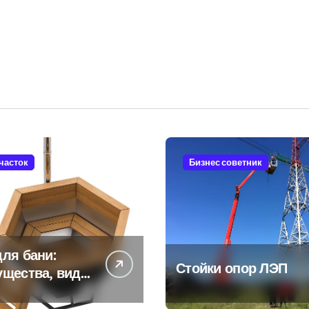
участок
Бизнес советник
ля бани:
Стойки опор ЛЭП
ущества, виды
енности
ьзования