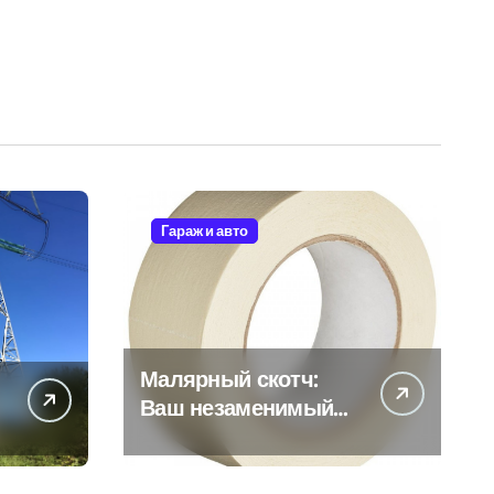
Гараж и авто
Малярный скотч:
Ваш незаменимый
помощник при
ремонтных работах