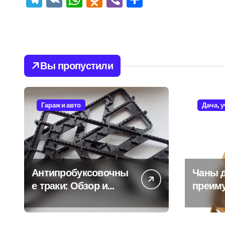
Вы пропустили
Гараж и авто
Дача, 
Антипробуксовочны
Чаны д
е траки: Обзор и
преим
Преимущества
и особ
испол