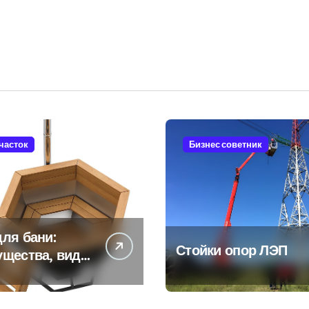
участок
Бизнес советник
ля бани:
Стойки опор ЛЭП
ущества, виды
енности
ьзования