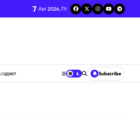
7
каркаса
Авг 2026, Пт
м в открытых системах
среде
ространстве
 гаджет
Subscribe
обки
тких дедлайнов