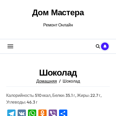
Перейти
к
Дом Мастера
содержанию
Ремонт Онлайн
Шоколад
Домашняя
Шоколад
Калорийность: 510 ккал, Белки: 35.1 г, Жиры: 22.7 г,
Углеводы: 46.3 г
Telegram
VK
WhatsApp
Odnoklassniki
Viber
Отправить