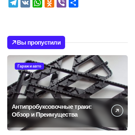
Telegram
VK
WhatsApp
Odnoklassniki
Viber
Отправить
Вы пропустили
Гараж и авто
Антипробуксовочные траки:
Обзор и Преимущества