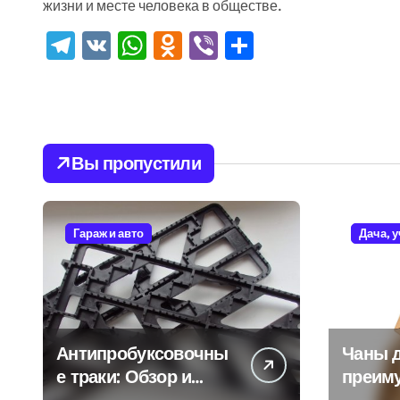
жизни и месте человека в обществе.
Telegram
VK
WhatsApp
Odnoklassniki
Viber
Отправить
Вы пропустили
Гараж и авто
Дача, 
Антипробуксовочны
Чаны д
е траки: Обзор и
преим
Преимущества
и особ