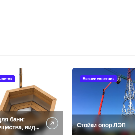
участок
Бизнес советник
ля бани:
Стойки опор ЛЭП
ущества, виды
енности