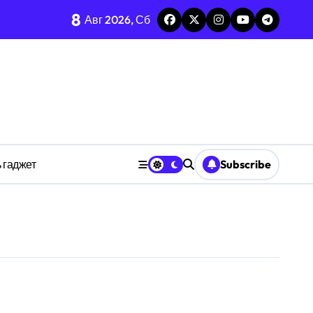
8
каркаса
Авг 2026, Сб
м в открытых системах
среде
ространстве
 гаджет
Subscribe
обки
тких дедлайнов