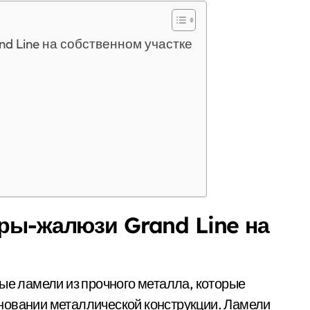
d Line на собственном участке
оры-жалюзи Grand Line на
ные ламели из прочного металла, которые
новании металлической конструкции. Ламели