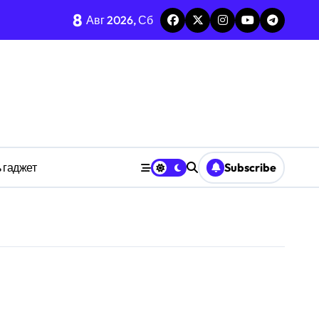
8
каркаса
Авг 2026, Сб
м в открытых системах
среде
ространстве
 гаджет
Subscribe
обки
тких дедлайнов