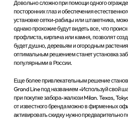
Довольно сложно при помощи одного огражде
посторонних глаз и обеспечения естественно
установке сетки-рабицы или штакетника, можн
однако прохожие будут видеть все, что происх
профлиста, кирпича или камня, позволят созда
будет душно, деревьям и огородным растения
оптимальным решением станет установка заб
популярными в России.
Еще более привлекательным решение станови
Grand Line под названием «Используй свой ш
при покупке забора-жалюзи Milan. Texas, Tok
от известного бренда можно в фирменных офи
активировать скидку нужно предварительно по