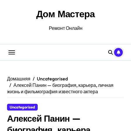
Перейти
к
Дом Мастера
содержанию
Ремонт Онлайн
Домашняя
Uncategorised
Алексей Панин — биография, карьера, личная
жизнь и фильмография известного актера
Uncategorised
Алексей Панин —
биография, карьера,