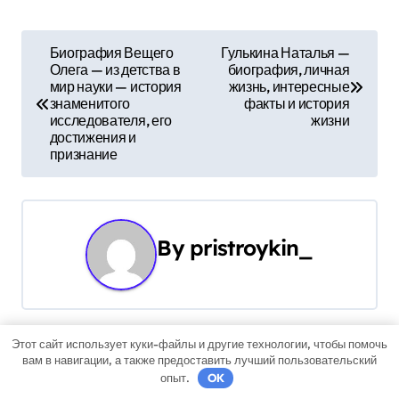
Н
Биография Вещего
Гулькина Наталья —
Олега — из детства в
биография, личная
а
мир науки — история
жизнь, интересные
знаменитого
факты и история
в
исследователя, его
жизни
достижения и
и
признание
г
а
By
pristroykin_
ц
и
я
Этот сайт использует куки-файлы и другие технологии, чтобы помочь
вам в навигации, а также предоставить лучший пользовательский
Связанные записи
п
опыт.
OK