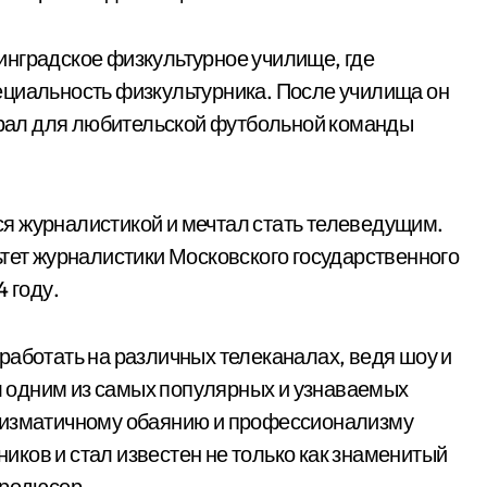
инградское физкультурное училище, где
ециальность физкультурника. После училища он
играл для любительской футбольной команды
я журналистикой и мечтал стать телеведущим.
ьтет журналистики Московского государственного
 году.
работать на различных телеканалах, ведя шоу и
 одним из самых популярных и узнаваемых
ризматичному обаянию и профессионализму
ков и стал известен не только как знаменитый
продюсер.