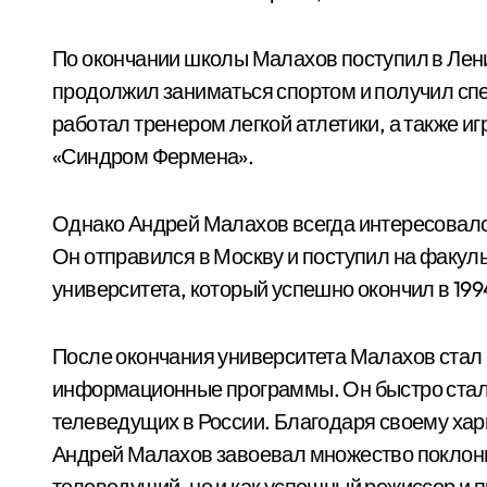
По окончании школы Малахов поступил в Лен
продолжил заниматься спортом и получил сп
работал тренером легкой атлетики, а также 
«Синдром Фермена».
Однако Андрей Малахов всегда интересовалс
Он отправился в Москву и поступил на факул
университета, который успешно окончил в 1994
После окончания университета Малахов стал 
информационные программы. Он быстро стал
телеведущих в России. Благодаря своему ха
Андрей Малахов завоевал множество поклонни
телеведущий, но и как успешный режиссер и 