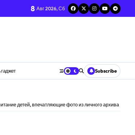
8
каркаса
Авг 2026, Сб
м в открытых системах
среде
ространстве
 гаджет
Subscribe
обки
питание детей, впечатляющие фото из личного архива
тких дедлайнов