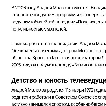
В 2003 году Андрей Малахов вместе с Владим
становится ведущим программы «Познер». Так
ведущим юбилейной передачи «Поле чудес», 
популярностью у зрителей.
Помимо работы на телевидении, Андрей Мала
Он является почетным донором Московского
общества Красного Креста и организатором б
2015 году он получил награду «За милостыню
Детство и юность телеведущ
Андрей Малахов родился 11 января 1972 года 
родители работали в Советском Союзе со сп
активно занимался спортом, особенно бегом н