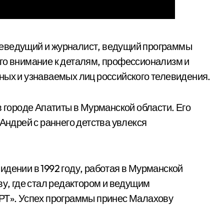
леведущий и журналист, ведущий программы
го внимание к деталям, профессионализм и
ных и узнаваемых лиц российского телевидения.
в городе Апатиты в Мурманской области. Его
 Андрей с раннего детства увлекся
идении в 1992 году, работая в Мурманской
ву, где стал редактором и ведущим
ОРТ». Успех программы принес Малахову