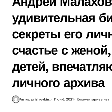
Андрей Малахов
удивительная би
секреты его лич
счастье с женой
детей, впечатля
личного архива
Автор pristroykin_
Июн 6, 2021
Комментариев нет