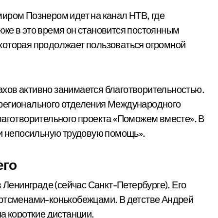
иром Познером идет на канал НТВ, где
же в это время он становится постоянным
которая продолжает пользоваться огромной
хов активно занимается благотворительностью.
 регионального отделения Международного
лаготворительного проекта «Поможем вместе». В
 и непосильную трудовую помощь».
его
в Ленинграде (сейчас Санкт-Петербурге). Его
ортсменами-конькобежцами. В детстве Андрей
а короткие дистанции.