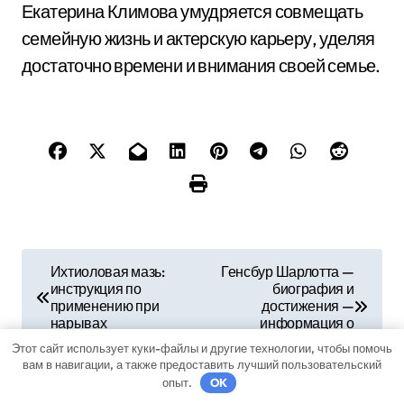
Екатерина Климова умудряется совмещать
семейную жизнь и актерскую карьеру, уделяя
достаточно времени и внимания своей семье.
Н
Ихтиоловая мазь:
Генсбур Шарлотта —
инструкция по
биография и
а
применению при
достижения —
нарывах
информация о
в
знаменитом докторе
Этот сайт использует куки-файлы и другие технологии, чтобы помочь
вам в навигации, а также предоставить лучший пользовательский
и
опыт.
OK