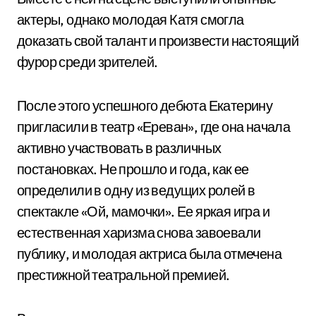
актеры, однако молодая Катя смогла
доказать свой талант и произвести настоящий
фурор среди зрителей.
После этого успешного дебюта Екатерину
пригласили в театр «Ереван», где она начала
активно участвовать в различных
постановках. Не прошло и года, как ее
определили в одну из ведущих ролей в
спектакле «Ой, мамочки». Ее яркая игра и
естественная харизма снова завоевали
публику, и молодая актриса была отмечена
престижной театральной премией.