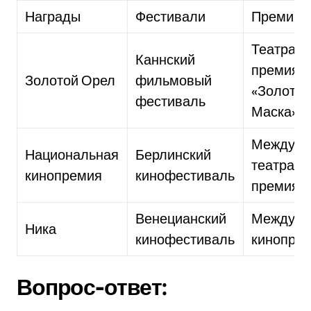
Награды
Фестивали
Премии
Театрал
Каннский
премия
Золотой Орел
фильмовый
«Золота
фестиваль
Маска»
Междуна
Национальная
Берлинский
театраль
кинопремия
кинофестиваль
премия
Венецианский
Междуна
Ника
кинофестиваль
кинопре
Вопрос-ответ: