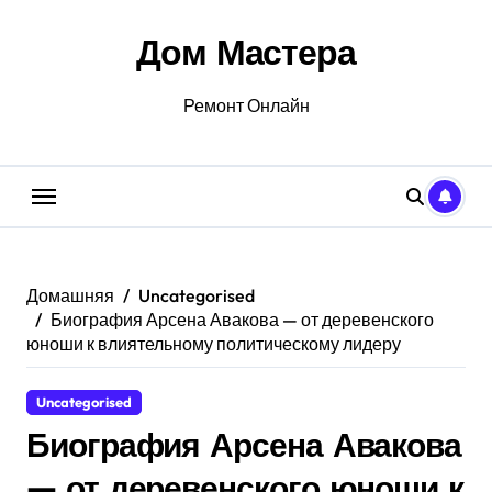
Перейти
к
Дом Мастера
содержанию
Ремонт Онлайн
Домашняя
Uncategorised
Биография Арсена Авакова — от деревенского
юноши к влиятельному политическому лидеру
Uncategorised
Биография Арсена Авакова
— от деревенского юноши к