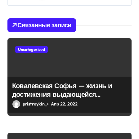
я
п
Связанные записи
о
з
Uncategorised
а
п
и
Ковалевская Софья — жизнь и
достижения выдающейся
с
математической мыслительницы
pristroykin_
Апр 22, 2022
я
м