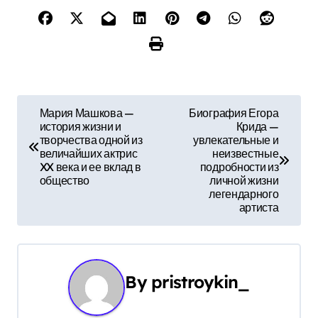
Н
Мария Машкова —
Биография Егора
история жизни и
Крида —
а
творчества одной из
увлекательные и
величайших актрис
неизвестные
в
XX века и ее вклад в
подробности из
общество
личной жизни
и
легендарного
артиста
г
а
ц
By
pristroykin_
и