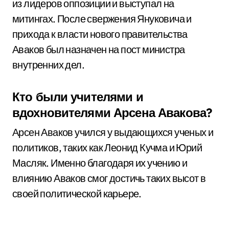
из лидеров оппозиции и выступал на
митингах. После свержения Януковича и
прихода к власти нового правительства
Аваков был назначен на пост министра
внутренних дел.
Кто были учителями и
вдохновителями Арсена Авакова?
Арсен Аваков учился у выдающихся ученых и
политиков, таких как Леонид Кучма и Юрий
Масляк. Именно благодаря их учению и
влиянию Аваков смог достичь таких высот в
своей политической карьере.