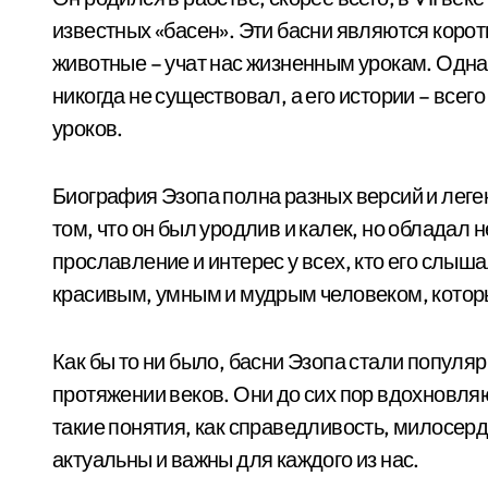
известных «басен». Эти басни являются корот
животные – учат нас жизненным урокам. Одна
никогда не существовал, а его истории – все
уроков.
Биография Эзопа полна разных версий и леге
том, что он был уродлив и калек, но облада
прославление и интерес у всех, кто его слыша
красивым, умным и мудрым человеком, котор
Как бы то ни было, басни Эзопа стали популяр
протяжении веков. Они до сих пор вдохновляют
такие понятия, как справедливость, милосерд
актуальны и важны для каждого из нас.