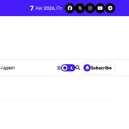
7
каркаса
Авг 2026, Пт
м в открытых системах
среде
ространстве
 гаджет
Subscribe
обки
тких дедлайнов