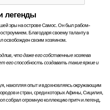
и легенды
нашей эры на острове Самос. Он был рабом-
остроумием. Благодаря своему таланту в
был освобожден своим хозяином.
одлив, что даже его собственные хозяева
ет его способность создавать такие яркие и
уя, накопляя опыт и вдохновляясь окружающим
городов и стран, среди которых Афины, Сицилия,
зоп собрал огромную коллекцию притч и легенд,