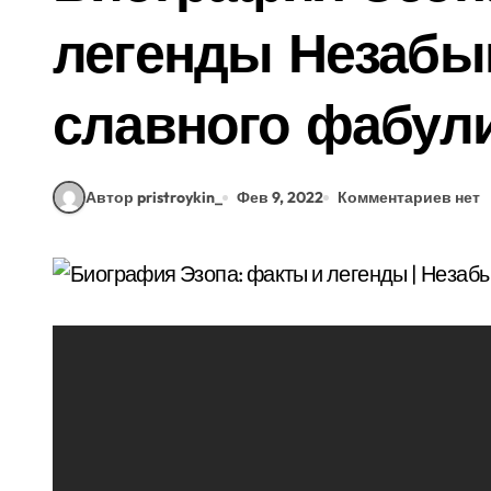
легенды Незабы
славного фабул
Автор pristroykin_
Фев 9, 2022
Комментариев нет