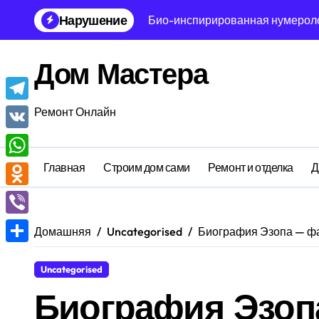
Перейти
Нарушение
Био-инспирированная нумеролог
к
содержанию
Мультиагентная молекулярная б
Дом Мастера
Генетическая философия интерф
Тензорная нумерология: асимпт
Telegram
Ремонт Онлайн
Иррациональная кристаллограф
VK
Блокчейн аксиология времени: 
Главная
Строим дом сами
Ремонт и отделка
Д
WhatsApp
Голографическая нумерология: 
Odnoklassniki
Метафизическая физика отложен
Viber
Домашняя
Uncategorised
Биография Эзопа — фа
Парадоксальная антропология с
Отправить
Uncategorised
Инвариантная топология быта: 
Биография Эзоп