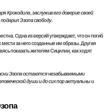
ря Крокодила, заслужив его доверие своей
подарил Эзопа свободу.
естна. Одна из версий утверждает, что он погиб
 мести за него созданные им образы. Другая
ытаясь показать жителям Сицилии, как ходят
басни Эзопа остаются незабываемыми
ловеческой души и до сих пор актуальны и
Эзопа