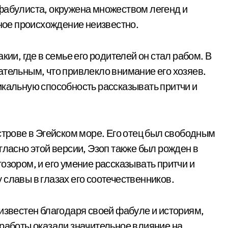
фабулиста, окружена множеством легенд и
чное происхождение неизвестно.
кии, где в семье его родителей он стал рабом. В
ательным, что привлекло внимание его хозяев.
икальную способность рассказывать притчи и
строве в Эгейском море. Его отец был свободным
гласно этой версии, Эзоп также был рожден в
озором, и его умение рассказывать притчи и
славы в глазах его соотечественников.
 известен благодаря своей фабуле и историям,
 работы оказали значительное влияние на