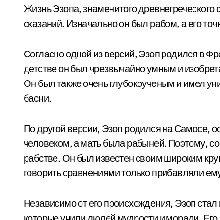
Жизнь Эзопа, знаменитого древнегреческого 
сказаний. Изначально он был рабом, а его то
Согласно одной из версий, Эзоп родился в Фра
детстве он был чрезвычайно умным и изобрет
Он был также очень глубокоученым и имел ун
басни.
По другой версии, Эзоп родился на Самосе, о
человеком, а мать была рабыней. Поэтому, со
рабстве. Он был известен своим широким круг
говорить сравнениями только прибавляли ему 
Независимо от его происхождения, Эзоп стал
которые учили людей мудрости и морали. Его