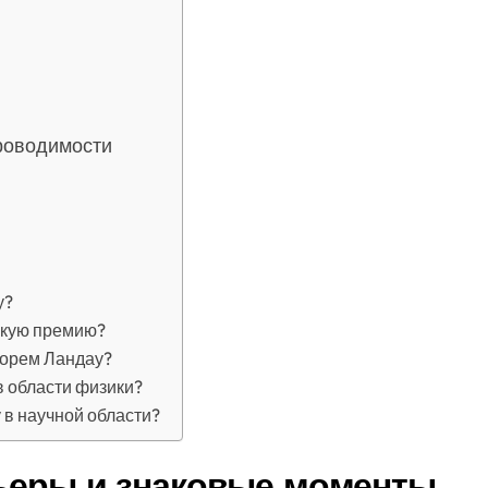
роводимости
у?
скую премию?
горем Ландау?
в области физики?
 в научной области?
рьеры и знаковые моменты