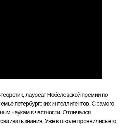
еоретик, лауреат Нобелевской премии по
 семье петербургских интеллигентов. С самого
нным наукам в частности. Отличался
ваивать знания. Уже в школе проявились его