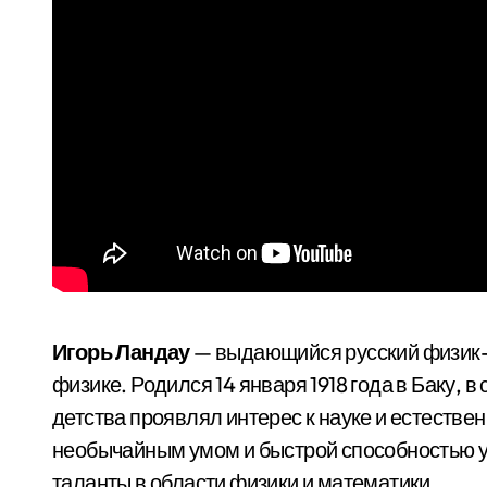
Игорь Ландау
— выдающийся русский физик-т
физике. Родился 14 января 1918 года в Баку, в
детства проявлял интерес к науке и естестве
необычайным умом и быстрой способностью ус
таланты в области физики и математики.