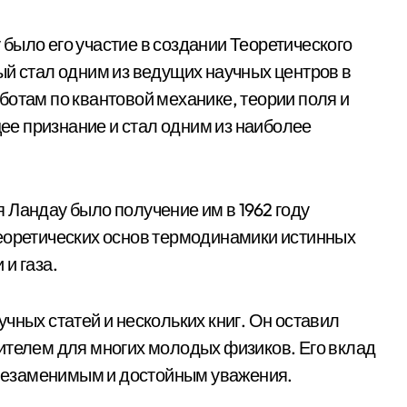
было его участие в создании Теоретического
ый стал одним из ведущих научных центров в
ботам по квантовой механике, теории поля и
е признание и стал одним из наиболее
 Ландау было получение им в 1962 году
теоретических основ термодинамики истинных
и газа.
чных статей и нескольких книг. Он оставил
ителем для многих молодых физиков. Его вклад
я незаменимым и достойным уважения.