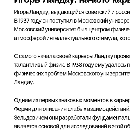
Игорь Ландау, выдающийся советский и россий
В 1937 году он поступил в Московский универс
Московский университет был центром физиче
атмосферой интеллектуального стимула, кото
С самого начала своей карьеры Ландау прояв
талантливый физик. В 1938 году ему удалось п
физических проблем Московского университет
Ландау.
Одним из первых знаковых моментов в карьер
Ферми для описания слабых взаимодействий
Зельдовичем они разработали фундаментальну
является основой для исследований в этой об