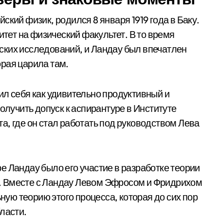
ский физик, родился 8 января 1919 года в Баку.
итет на физический факультет. В то время
ских исследований, и Ландау был впечатлен
рая царила там.
ил себя как удивительно продуктивный и
олучить допуск к аспирантуре в Институте
а, где он стал работать под руководством Лева
е Ландау было его участие в разработке теории
. Вместе с Ландау Левом Эфросом и Фридрихом
ю теорию этого процесса, которая до сих пор
ласти.