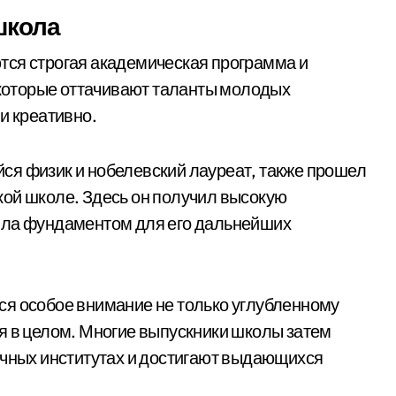
школа
тся строгая академическая программа и
оторые оттачивают таланты молодых
и креативно.
ся физик и нобелевский лауреат, также прошел
кой школе. Здесь он получил высокую
ила фундаментом для его дальнейших
ся особое внимание не только углубленному
я в целом. Многие выпускники школы затем
учных институтах и достигают выдающихся