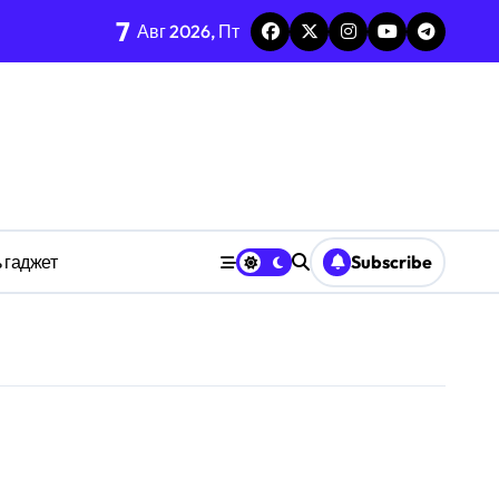
7
каркаса
Авг 2026, Пт
м в открытых системах
среде
ространстве
 гаджет
Subscribe
обки
тких дедлайнов