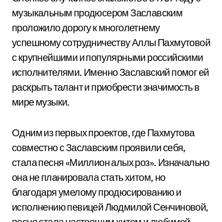
музыкальным продюсером Заславским
проложило дорогу к многолетнему
успешному сотрудничеству Аллы Пахмутовой
с крупнейшими и популярными российскими
исполнителями. Именно Заславский помог ей
раскрыть талант и приобрести значимость в
мире музыки.
Одним из первых проектов, где Пахмутова
совместно с Заславским проявили себя,
стала песня «Миллион алых роз». Изначально
она не планировала стать хитом, но
благодаря умелому продюсированию и
исполнению певицей Людмилой Сенчиновой,
песня стала настоящим хитом и любимой