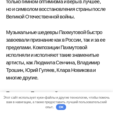
только гимном оптимизма и веры в лучшее,
но и символом восстановления страны после
Великой Отечественной войны.
Музыкальные шедевры Пахмутовой быстро
завоевали признание как в России, так и за ее
пределами. Композиции Пахмутовой
исполняли и исполняют такие знаменитые
артисты, как Людмила Сенчина, Владимир
Трошин, Юрий Гуляев, Клара Новикова и
многие другие.
Признание Пахмутовой как великого
Этот сайт использует куки-файлы и другие технологии, чтобы помочь
композитора было подтверждено
вам в навигации, а также предоставить лучший пользовательский
опыт.
OK
многочисленными наградами и званиями,