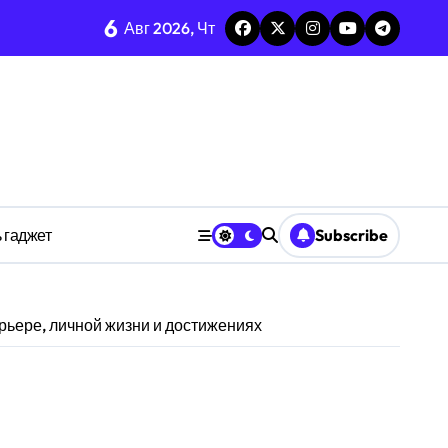
6
каркаса
Авг 2026, Чт
м в открытых системах
среде
ространстве
 гаджет
Subscribe
обки
рьере, личной жизни и достижениях
тких дедлайнов