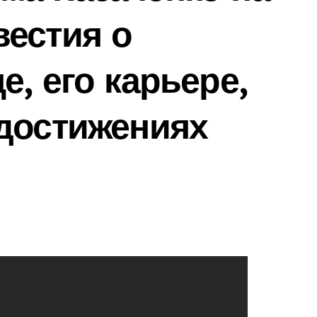
естия о
, его карьере,
достижениях