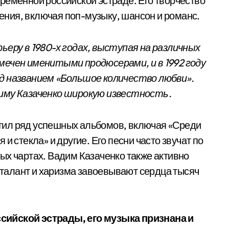
ременной российской эстраде. Его творчество
ния, включая поп-музыку, шансон и романс.
ьеру в 1980-х годах, выступая на различных
мечен именитыми продюсерами, и в 1992 году
д названием «Большое количество любви».
диму Казаченко широкую известность.
тил ряд успешных альбомов, включая «Среди
и стекла» и другие. Его песни часто звучат по
ых чартах. Вадим Казаченко также активно
о талант и харизма завоевывают сердца тысяч
сийской эстрады, его музыка признана и