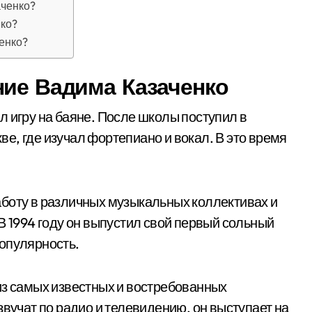
аченко?
нко?
енко?
ние Вадима Казаченко
л игру на баяне. После школы поступил в
е, где изучал фортепиано и вокал. В это время
боту в различных музыкальных коллективах и
В 1994 году он выпустил свой первый сольный
опулярность.
из самых известных и востребованных
звучат по радио и телевидению, он выступает на