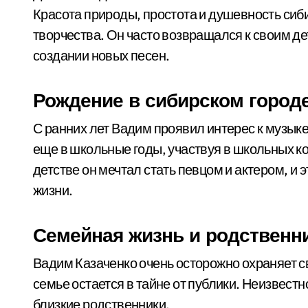
Красота природы, простота и душевность сиби
творчества. Он часто возвращался к своим д
создании новых песен.
Рождение в сибирском город
С ранних лет Вадим проявил интерес к музыке и
еще в школьные годы, участвуя в школьных к
детстве он мечтал стать певцом и актером, и 
жизни.
Семейная жизнь и родственн
Вадим Казаченко очень осторожно охраняет с
семье остается в тайне от публики. Неизвестно, 
близкие родственники.