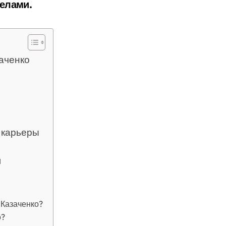
делами.
аченко
 карьеры
и
 Казаченко?
о?