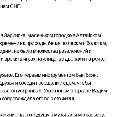
анам СНГ.
 в Заринске, маленьком городке в Алтайском
времени на природе, бегая по лесам и болотам,
 Вадим, не было множества развлечений и
время в играх на улице, во дворах и на речке.
музыке. Его первым инструментом был баян,
Друзья и соседи посещали их дом, чтобы
торые он устраивал. Уже в юном возрасте Вадим
а сопровождала его всю его жизнь.
влияние на его будущую музыкальную карьеру.