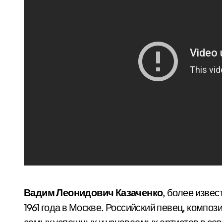
Вадим Леонидович Казаченко
, более изве
1961 года в Москве. Российский певец, композ