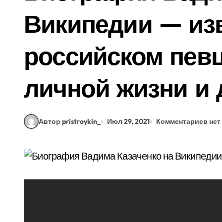
Википедии — изв
российском певце
личной жизни и 
Автор pristroykin_
Июл 29, 2021
Комментариев нет