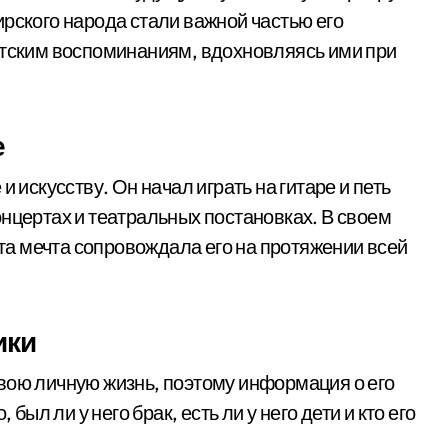
рского народа стали важной частью его
етским воспоминаниям, вдохновляясь ими при
е
 искусству. Он начал играть на гитаре и петь
онцертах и театральных постановках. В своем
эта мечта сопровождала его на протяжении всей
ики
вою личную жизнь, поэтому информация о его
был ли у него брак, есть ли у него дети и кто его