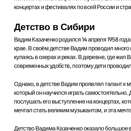
концертах и фестивалях по всей России и стр
Детство в Сибири
Вадим Казаченко родился 14 апреля 1958 года
крае. В своём детстве Вадим проводил много 
купаясь в озерах и реках. В деревне, где жил
современных удобств, поэтому дети проводили 
Однако, в детстве Вадим проявлял талант к 
который он научился играть самостоятельно. 
послушать его выступление на концертах, ко
мечтал стать великим музыкантом, и эта мечт
Детство Вадима Казаченко оказало большое 