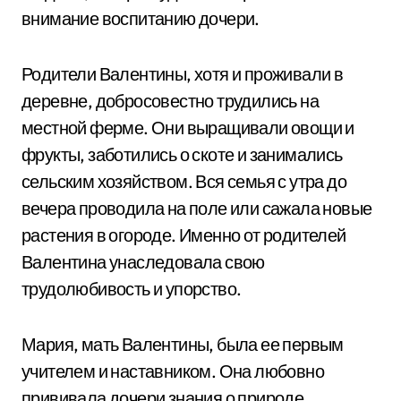
внимание воспитанию дочери.
Родители Валентины, хотя и проживали в
деревне, добросовестно трудились на
местной ферме. Они выращивали овощи и
фрукты, заботились о скоте и занимались
сельским хозяйством. Вся семья с утра до
вечера проводила на поле или сажала новые
растения в огороде. Именно от родителей
Валентина унаследовала свою
трудолюбивость и упорство.
Мария, мать Валентины, была ее первым
учителем и наставником. Она любовно
прививала дочери знания о природе,