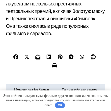
лауреатом нескольких престижных
театральных премий, включая Золотую маску
и Премию театральной критики «Символ».
Она также снялась в ряде популярных
фильмов и сериалов.
Н
Монсеррат Кабалье
Белые образования
— биография
на лице: причины
Этот сайт использует куки-файлы и другие технологии, чтобы помочь
а
успешной оперной
появления
вам в навигации, а также предоставить лучший пользовательский
дивы, судьбоносные
жировиков и как
опыт.
OK
в
встречи и
устранить