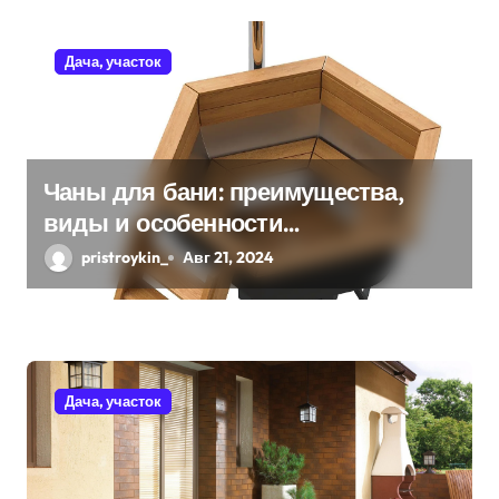
п
Дача, участок
о
з
а
Чаны для бани: преимущества,
п
виды и особенности
и
использования
pristroykin_
Авг 21, 2024
с
я
м
Дача, участок