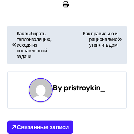
Н
Как выбирать
Как правильно и
теплоизоляцию,
рационально
а
исходя из
утеплить дом
поставленной
в
задачи
и
г
By
pristroykin_
а
ц
и
Связанные записи
я