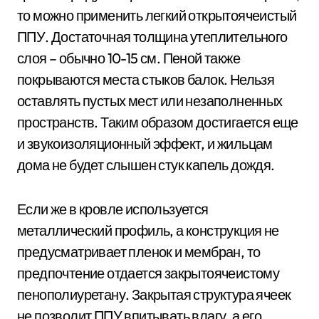
то можно применить легкий открытоячеистый
ППУ. Достаточная толщина утеплительного
слоя – обычно 10-15 см. Пеной также
покрываются места стыков балок. Нельзя
оставлять пустых мест или незаполненных
пространств. Таким образом достигается еще
и звукоизоляционный эффект, и жильцам
дома не будет слышен стук капель дождя.
Если же в кровле используется
металлический профиль, а конструкция не
предусматривает пленок и мембран, то
предпочтение отдается закрытоячеистому
пенополиуретану. Закрытая структура ячеек
не позволит ППУ впитывать влагу, а его