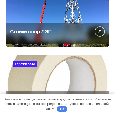
Стойки опор ЛЭП
Гараж и авто
Малярный скотч: Ваш
Этот сайт использует куки-файлы и другие технологии, чтобы помочь
вам в навигации, а также предоставить лучший пользовательский
незаменимый помощник при
опыт.
OK
ремонтных работах