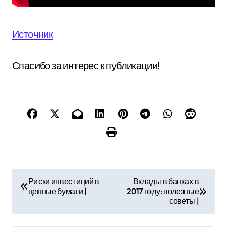
Источник
Спасибо за интерес к публикации!
Н
Риски инвестиций в
Вклады в банках в
ценные бумаги |
2017 году: полезные
а
советы |
в