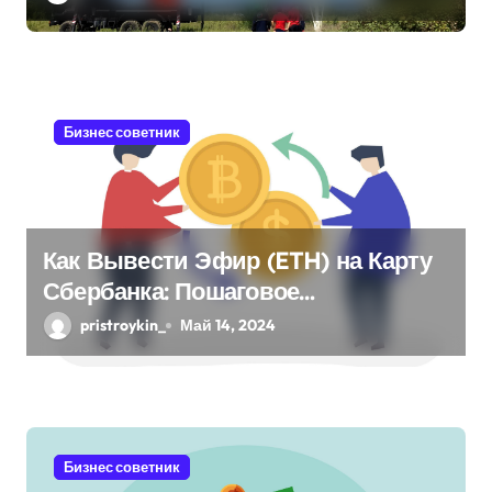
и
с
я
Бизнес советник
м
Как Вывести Эфир (ETH) на Карту
Сбербанка: Пошаговое
Руководство
pristroykin_
Май 14, 2024
Бизнес советник