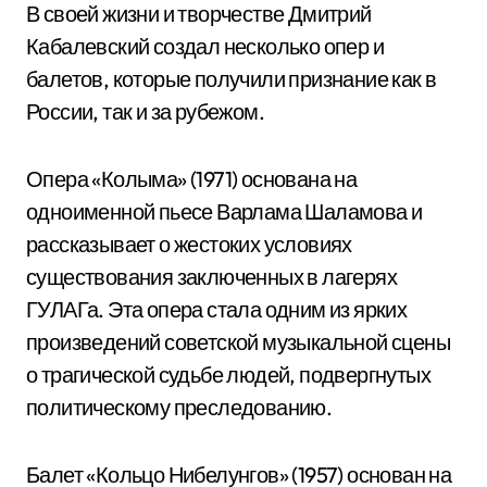
В своей жизни и творчестве Дмитрий
Кабалевский создал несколько опер и
балетов, которые получили признание как в
России, так и за рубежом.
Опера «Колыма» (1971) основана на
одноименной пьесе Варлама Шаламова и
рассказывает о жестоких условиях
существования заключенных в лагерях
ГУЛАГа. Эта опера стала одним из ярких
произведений советской музыкальной сцены
о трагической судьбе людей, подвергнутых
политическому преследованию.
Балет «Кольцо Нибелунгов» (1957) основан на