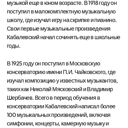
музыкой еще в юном возрасте. В 1918 году он
поступил в малокомплектную музыкальную
школу, где изучал игру на скрипке и пианино.
Свои первые музыкальные произведения
Кабалевский начал сочинять еще в школьные
годы.
В 1925 году он поступил в Московскую
консерваторию имени П.И. Чайковского, где
изучал композицию у известных музыкантов,
таких как Николай Мясковский и Владимир
Шербачев. Всего в период обучения в
консерватории Кабалевский написал более
100 музыкальных произведений, включая
симфонии, концерты, камерную музыку и