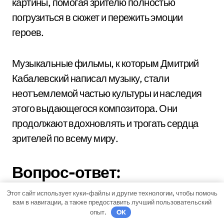
картины, помогая зрителю полностью
погрузиться в сюжет и пережить эмоции
героев.
Музыкальные фильмы, к которым Дмитрий
Кабалевский написал музыку, стали
неотъемлемой частью культуры и наследия
этого выдающегося композитора. Они
продолжают вдохновлять и трогать сердца
зрителей по всему миру.
Вопрос-ответ:
Какие основные этапы можно
Этот сайт использует куки-файлы и другие технологии, чтобы помочь
вам в навигации, а также предоставить лучший пользовательский
выделить в биографии Дмитрия
опыт.
OK