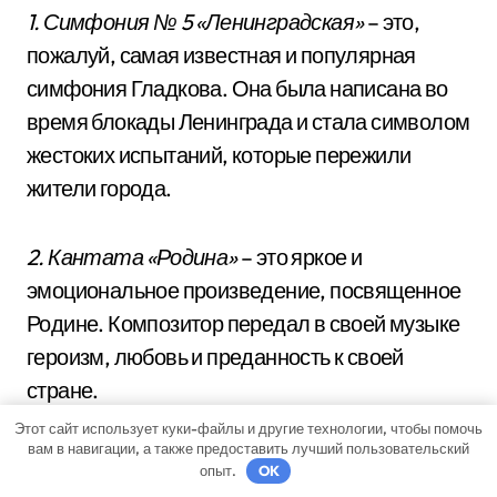
1. Симфония № 5 «Ленинградская»
– это,
пожалуй, самая известная и популярная
симфония Гладкова. Она была написана во
время блокады Ленинграда и стала символом
жестоких испытаний, которые пережили
жители города.
2. Кантата «Родина»
– это яркое и
эмоциональное произведение, посвященное
Родине. Композитор передал в своей музыке
героизм, любовь и преданность к своей
стране.
Этот сайт использует куки-файлы и другие технологии, чтобы помочь
вам в навигации, а также предоставить лучший пользовательский
3. Опера «Катерина Измайлова»
– одна из
опыт.
OK
самых известных опер Гладкова. Она