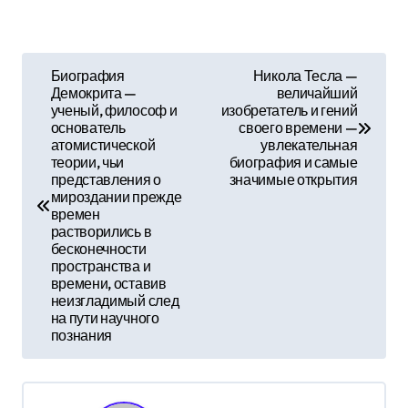
Н
Биография
Никола Тесла —
Демокрита —
величайший
а
ученый, философ и
изобретатель и гений
основатель
своего времени —
в
атомистической
увлекательная
теории, чьи
биография и самые
и
представления о
значимые открытия
мироздании прежде
г
времен
растворились в
а
бесконечности
пространства и
времени, оставив
ц
неизгладимый след
на пути научного
и
познания
я
п