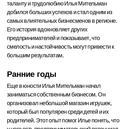
таланту и трудолюбию Илья Мительман
добился больших успехов и стал одним из
самых влиятельных бизнесменов в регионе.
Его история вдохновляет других
предпринимателей и показывает, что
смелость и настойчивость могут привести к
большим результатам.
Ранние годы
Еще в юности Илья Мительман начал
заниматься собственным бизнесом. Он
организовал небольшой магазин игрушек,
который был популярен среди детей и их
родителей. Этот опыт помог Илье понять, что
у него есть предпринимательский потенциал