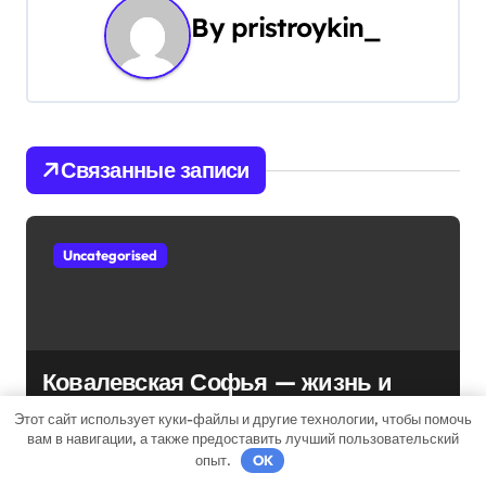
By
pristroykin_
о
з
а
п
Связанные записи
и
с
Uncategorised
я
м
Ковалевская Софья — жизнь и
достижения выдающейся
Этот сайт использует куки-файлы и другие технологии, чтобы помочь
математической мыслительницы
вам в навигации, а также предоставить лучший пользовательский
pristroykin_
Апр 22, 2022
опыт.
OK