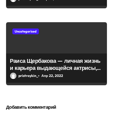
Uncategorised
Раиса Щербакова — личная жизнь
и карьера выдающейся актрисы,
ее достижения в театре и кино,
pristroykin_
Апр 22, 2022
запоминающиеся роли и награды
Добавить комментарий