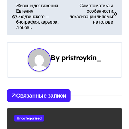
Н
Жизнь и достижения
Симптоматика и
Евгения
особенности
а
Ободзинского —
локализации липомы
биография, карьера,
на голове
в
любовь
и
г
By
pristroykin_
а
ц
и
Связанные записи
я
п
Uncategorised
о