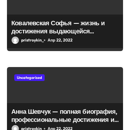
з
а
Ковалевская Софья — жизнь и
п
достижения выдающейся
и
математической мыслительницы
pristroykin_
Апр 22, 2022
с
я
м
Uncategorised
Анна Шевчук — полная биография,
профессиональные достижения и
интересы, личная жизнь
pristroykin_
Апр 22, 2022