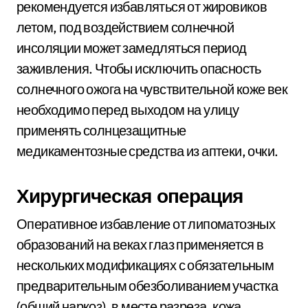
рекомендуется избавляться от жировиков
летом, под воздействием солнечной
инсоляции может замедляться период
заживления. Чтобы исключить опасность
солнечного ожога на чувствительной коже век
необходимо перед выходом на улицу
применять солнцезащитные
медикаментозные средства из аптеки, очки.
Хирургическая операция
Оперативное избавление от липоматозных
образований на веках глаз применяется в
нескольких модификациях с обязательным
предварительным обезболиванием участка
(общий наркоз), в месте разреза, кожа