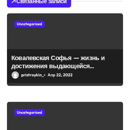
Связанные записи
п
о
Uncategorised
з
а
п
Ковалевская Софья — жизнь и
и
достижения выдающейся
математической мыслительницы
с
pristroykin_
Апр 22, 2022
я
м
Uncategorised