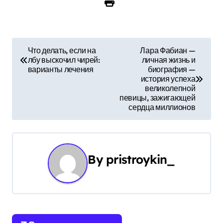
Н
Что делать, если на
Лара Фабиан —
лбу выскочил чирей:
личная жизнь и
а
варианты лечения
биография —
история успеха
в
великолепной
певицы, зажигающей
и
сердца миллионов
г
а
By
pristroykin_
ц
и
я