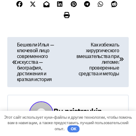
Н
Бешевли Илья —
Как избежать
ключевой лицо
хирургического
а
современного
вмешательства при
искусства —
липоме:
в
биография,
проверенные
достижения и
средства и методы
и
краткая история
г
а
By
pristroykin_
ц
Этот сайт использует куки-файлы и другие технологии, чтобы помочь
вам в навигации, а также предоставить лучший пользовательский
и
опыт.
OK