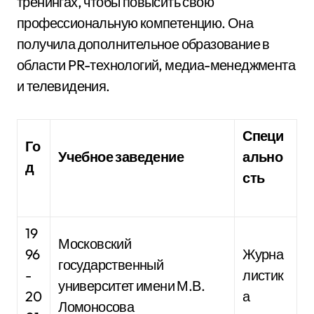
тренингах, чтобы повысить свою
профессиональную компетенцию. Она
получила дополнительное образование в
области PR-технологий, медиа-менеджмента
и телевидения.
Специ
Го
Учебное заведение
ально
д
сть
19
Московский
96
Журна
государственный
-
листик
университет имени М.В.
20
а
Ломоносова