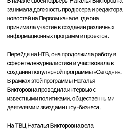
В начале своей карьеры Наталья Викторовна
занимала должность продюсера и редактора
новостей на Первом канале, где она
принимала участие в создании различных
информационных программ и проектов.
Перейдя на НТВ, она продолжила работу в
сфере тележурналистики и участвовала в
создании популярной программы «Сегодня».
В рамках этой программы Наталья
Викторовна проводила интервью с
известными политиками, общественными
деятелями и звездами шоу-бизнеса.
На ТВЦ Наталья Викторовна вела