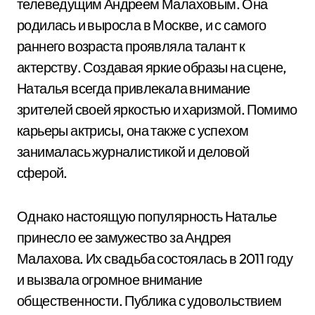
телеведущим Андреем Малаховым. Она
родилась и выросла в Москве, и с самого
раннего возраста проявляла талант к
актерству. Создавая яркие образы на сцене,
Наталья всегда привлекала внимание
зрителей своей яркостью и харизмой. Помимо
карьеры актрисы, она также с успехом
занималась журналистикой и деловой
сферой.
Однако настоящую популярность Наталье
принесло ее замужество за Андрея
Малахова. Их свадьба состоялась в 2011 году
и вызвала огромное внимание
общественности. Публика с удовольствием