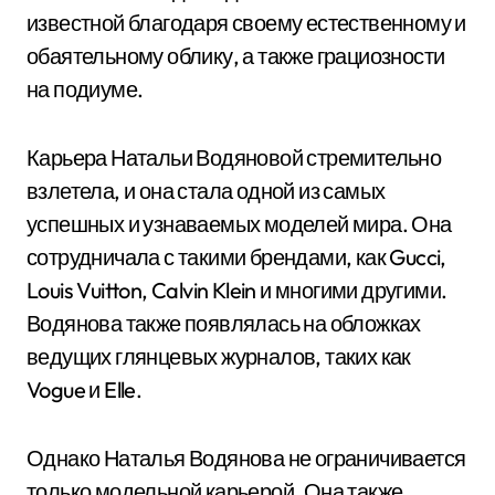
известной благодаря своему естественному и
обаятельному облику, а также грациозности
на подиуме.
Карьера Натальи Водяновой стремительно
взлетела, и она стала одной из самых
успешных и узнаваемых моделей мира. Она
сотрудничала с такими брендами, как Gucci,
Louis Vuitton, Calvin Klein и многими другими.
Водянова также появлялась на обложках
ведущих глянцевых журналов, таких как
Vogue и Elle.
Однако Наталья Водянова не ограничивается
только модельной карьерой. Она также