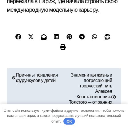
переехала в Париж, где начала строить свою
международную модельную карьеру.
Н
Причины появления
Знаменитая жизнь и
фурункулов у детей
потрясающий
а
творческий путь
Алексея
в
Константиновича
Толстого — от ранних
и
лет до мирового
Этот сайт использует куки-файлы и другие технологии, чтобы помочь
признания в
вам в навигации, а также предоставить лучший пользовательский
г
литературе
опыт.
OK