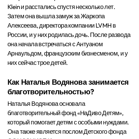
Klein и расстались спустя несколько лет.
Затем она вышла замуж за Жаркопа
Алексеева, директора компании LVMH в
России, и у них родилась дочь. После развода
она начала встречаться с Антуаном
Арнаульдом, французским бизнесменом, и у
них сейчас трое детей.
Как Наталья Водянова занимается
благотворительностью?
Наталья Водянова основала
благотворительный фонд «НаДиво Детям»,
который помогает детям с особыми нуждами.
Она также является послом Детского фонда