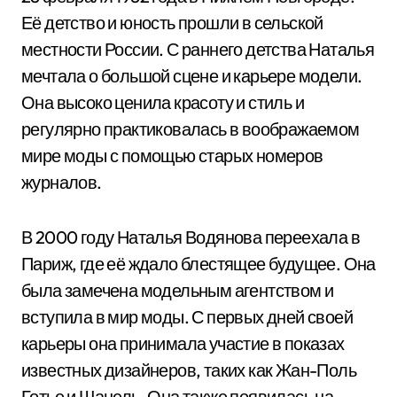
Её детство и юность прошли в сельской
местности России. С раннего детства Наталья
мечтала о большой сцене и карьере модели.
Она высоко ценила красоту и стиль и
регулярно практиковалась в воображаемом
мире моды с помощью старых номеров
журналов.
В 2000 году Наталья Водянова переехала в
Париж, где её ждало блестящее будущее. Она
была замечена модельным агентством и
вступила в мир моды. С первых дней своей
карьеры она принимала участие в показах
известных дизайнеров, таких как Жан-Поль
Готье и Шанель. Она также появилась на