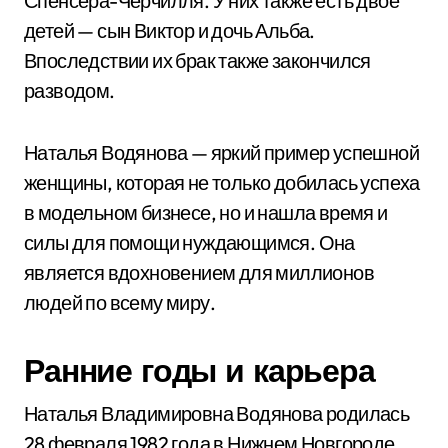
Спенсера-Черчилля. У них также есть двое
детей — сын Виктор и дочь Альба.
Впоследствии их брак также закончился
разводом.
Наталья Водянова — яркий пример успешной
женщины, которая не только добилась успеха
в модельном бизнесе, но и нашла время и
силы для помощи нуждающимся. Она
является вдохновением для миллионов
людей по всему миру.
Ранние годы и карьера
Наталья Владимировна Водянова родилась
28 февраля 1982 года в Нижнем Новгороде.