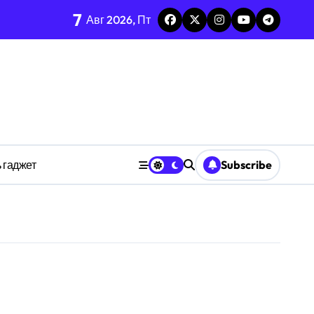
7
каркаса
Авг 2026, Пт
м в открытых системах
среде
ространстве
 гаджет
Subscribe
обки
тких дедлайнов