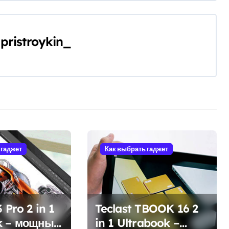
y
pristroykin_
 гаджет
Как выбрать гаджет
 Pro 2 in 1
Teclast TBOOK 16 2
k – мощный
in 1 Ultrabook –