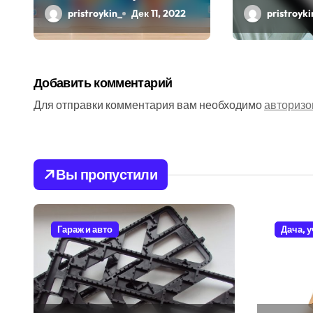
и самодо
pristroykin_
Дек 11, 2022
pristroyki
п
и
с
Добавить комментарий
я
Для отправки комментария вам необходимо
авторизо
м
Вы пропустили
Гараж и авто
Дача, 