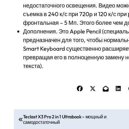
недостаточного освещения. Видео можн
съемка в 240 к/с при 720p и 120 к/с пр
фронтальная – 5 Мп. Этого более чем д
Дополнения. Это Apple Pencil (специал
предназначен для того, чтобы нормально
Smart Keyboard существенно расширяе
превращая его в полноценную замену н
текста).
Н
Teclast X3 Pro 2 in 1 Ultrabook – мощный и
самодостаточный
а