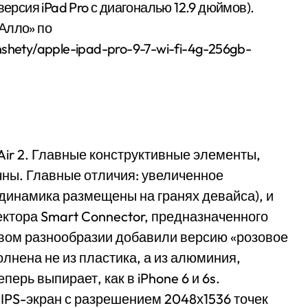
версия iPad Pro с диагональю 12.9 дюймов).
Алло» по
anshety/apple-ipad-pro-9-7-wi-fi-4g-256gb-
d Air 2. Главные конструктивные элементы,
чны. Главные отличия: увеличенное
 динамика размещены на гранях девайса), и
ектора Smart Connector, предназначенного
овом разнообразии добавили версию «розовое
олнена не из пластика, а из алюминия,
ерь выпирает, как в iPhone 6 и 6s.
IPS-экран с разрешением 2048х1536 точек