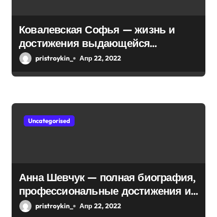
и
с
Ковалевская Софья — жизнь и
достижения выдающейся
я
математической мыслительницы
pristroykin_
Апр 22, 2022
м
Uncategorised
Анна Шевчук — полная биография,
профессиональные достижения и
интересы, личная жизнь
pristroykin_
Апр 22, 2022