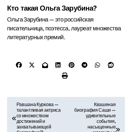
Кто такая Ольга Зарубина?
Ольга Зарубина — это российская
писательница, поэтесса, лауреат множества
литературных премий.
Н
Равшана Куркова —
Квашеная
талантливая актриса
биография Саши —
а
со множеством
удивительные
достижений и
события,
в
захватывающей
насыщенные