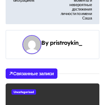
биографией!
моменты и
и
невероятные
достижения
г
личности по имени
Саша
а
ц
и
By
pristroykin_
я
п
о
Связанные записи
з
а
Uncategorised
п