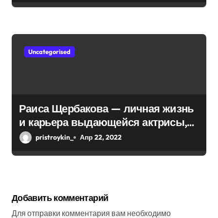
Uncategorised
Раиса Щербакова — личная жизнь
и карьера выдающейся актрисы,
ее достижения в театре и кино,
pristroykin_
Апр 22, 2022
запоминающиеся роли и награды
Добавить комментарий
Для отправки комментария вам необходимо