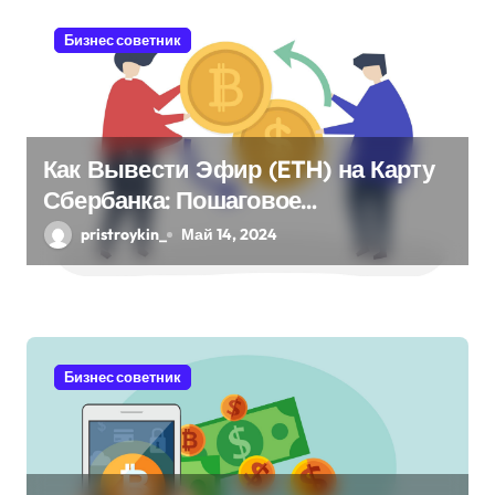
я
Бизнес советник
м
Как Вывести Эфир (ETH) на Карту
Сбербанка: Пошаговое
Руководство
pristroykin_
Май 14, 2024
Бизнес советник