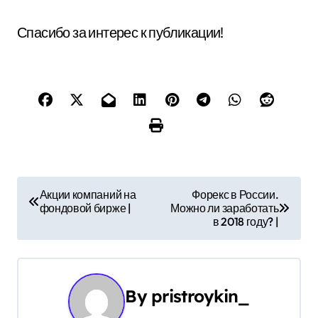
Спасибо за интерес к публикации!
Н
Акции компаний на
Форекс в России.
фондовой бирже |
Можно ли заработать
а
в 2018 году? |
в
и
By
pristroykin_
г