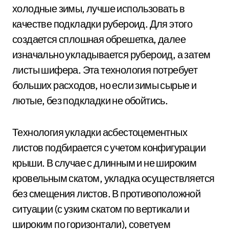
холодные зимы, лучше использовать в
качестве подкладки рубероид. Для этого
создается сплошная обрешетка, далее
изначально укладывается рубероид, а затем
листы шифера. Эта технология потребует
больших расходов, но если зимы сырые и
лютые, без подкладки не обойтись.
Технология укладки асбестоцементных
листов подбирается с учетом конфигурации
крыши. В случае с длинным и не широким
кровельным скатом, укладка осуществляется
без смещения листов. В противоположной
ситуации (с узким скатом по вертикали и
широким по горизонтали), советуем