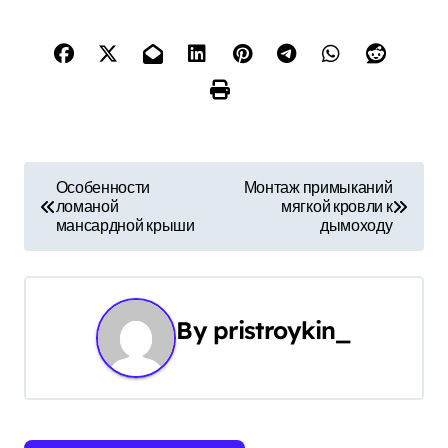
Н
Особенности
Монтаж примыканий
ломаной
мягкой кровли к
а
мансардной крыши
дымоходу
в
и
By
pristroykin_
г
а
ц