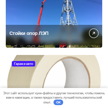
Стойки опор ЛЭП
Гараж и авто
Этот сайт использует куки-файлы и другие технологии, чтобы помочь
Малярный скотч: Ваш
вам в навигации, а также предоставить лучший пользовательский
незаменимый помощник при
опыт.
OK