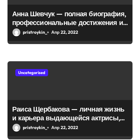
Анна Шевчук — полная биография,
профессиональные достижения и
интересы, личная жизнь
pristroykin_
Апр 22, 2022
Uncategorised
Раиса Щербакова — личная жизнь
и карьера выдающейся актрисы,
ее достижения в театре и кино,
pristroykin_
Апр 22, 2022
запоминающиеся роли и награды