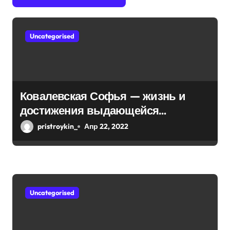
о
з
Uncategorised
а
п
и
Ковалевская Софья — жизнь и
достижения выдающейся
с
математической мыслительницы
pristroykin_
Апр 22, 2022
я
м
Uncategorised