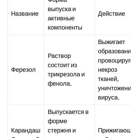
выпуска и
Название
Действие
активные
компоненты
Выжигает
образование,
Раствор
провоцируя
состоит из
Ферезол
некроз
трикрезола и
тканей,
фенола.
уничтожение
вируса.
Выпускается в
форме
Карандаш
стержня и
Прижигающе