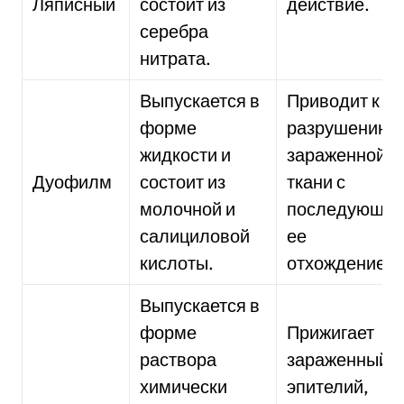
Ляписный
состоит из
действие.
серебра
нитрата.
Выпускается в
Приводит к
форме
разрушению
жидкости и
зараженной
Дуофилм
состоит из
ткани с
молочной и
последующи
салициловой
ее
кислоты.
отхождением
Выпускается в
форме
Прижигает
раствора
зараженный
химически
эпителий,