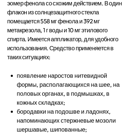
эомер фенола со схожим действием. В один
флакон из солнцезащитного стекла
помещается 558 мг фенола и 392 мг
метакрезола, 1 г воды и 10 мг этилового
спирта. Имеется аппликатор, для удобного
использования. Средство применяется в
таких ситуациях:
появление наростов нитевидной
формы, располагающихся на шее, на
половых органах, в подмышках, в
кожных складках;
бородавки на подошве и ладонях,
напоминающих стержневые мозоли
шершавые, шипованные;