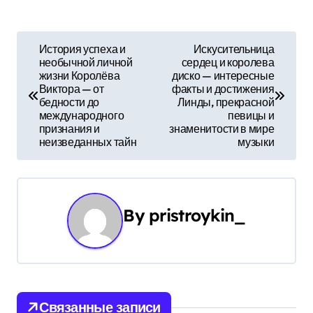
Н
История успеха и
Искусительница
необычной личной
сердец и королева
а
жизни Королёва
диско — интересные
Виктора — от
факты и достижения
в
бедности до
Линды, прекрасной
международного
певицы и
и
признания и
знаменитости в мире
неизведанных тайн
музыки
г
а
ц
By
pristroykin_
и
я
п
Связанные записи